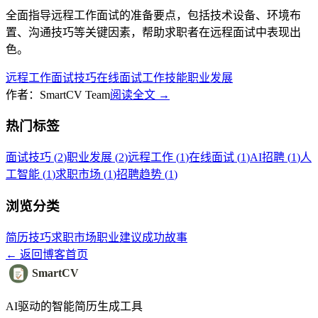
全面指导远程工作面试的准备要点，包括技术设备、环境布
置、沟通技巧等关键因素，帮助求职者在远程面试中表现出
色。
远程工作
面试技巧
在线面试
工作技能
职业发展
作者：SmartCV Team
阅读全文
→
热门标签
面试技巧
(
2
)
职业发展
(
2
)
远程工作
(
1
)
在线面试
(
1
)
AI招聘
(
1
)
人
工智能
(
1
)
求职市场
(
1
)
招聘趋势
(
1
)
浏览分类
简历技巧
求职市场
职业建议
成功故事
←
返回博客首页
SmartCV
AI驱动的智能简历生成工具