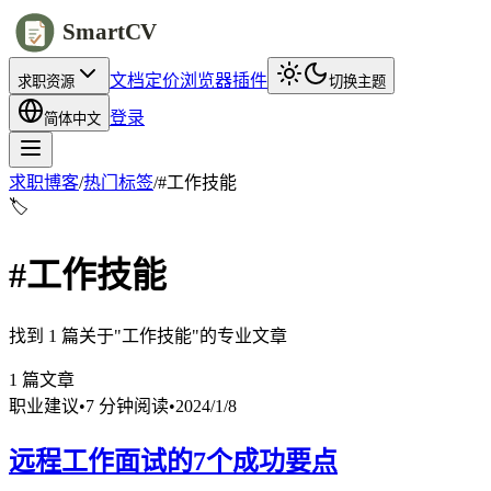
SmartCV
文档
定价
浏览器插件
求职资源
切换主题
登录
简体中文
求职博客
/
热门标签
/
#
工作技能
🏷️
#
工作技能
找到 1 篇关于"工作技能"的专业文章
1
篇文章
职业建议
•
7 分钟阅读
•
2024/1/8
远程工作面试的7个成功要点