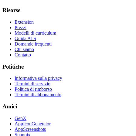
Risorse
Extension
Prezzi
Modelli di curriculum
Guida ATS
Domande frequenti
Chi siamo
Contatto
Politiche
Informativa sulla privacy
Termini di servizio
Politica di rimborso
Termini di abbonamento
Amici
GenX
AppIconGenerator
AppScreenshots
Snappix