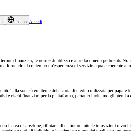
Accedi
ma
Italiano
rmini finanziari, le norme di utilizzo e altri documenti pertinenti. Non 
orma fornendo al contempo un'esperienza di servizio equa e coerente a tutt
bito" alla società emittente della carta di credito utilizzata per pagare le
ivi e rischi finanziari per la piattaforma, pertanto invitiamo gli utenti a 
sclusiva discrezione, rifiutarsi di elaborare tutte le transazioni o voci 
o servizio a tutti gli individui o le aziende a nome dei quali esistono que