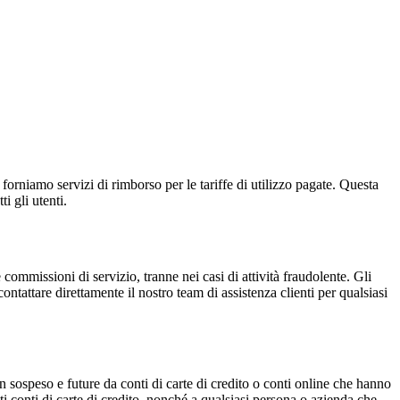
forniamo servizi di rimborso per le tariffe di utilizzo pagate. Questa
i gli utenti.
 commissioni di servizio, tranne nei casi di attività fraudolente. Gli
contattare direttamente il nostro team di assistenza clienti per qualsiasi
in sospeso e future da conti di carte di credito o conti online che hanno
sti conti di carte di credito, nonché a qualsiasi persona o azienda che