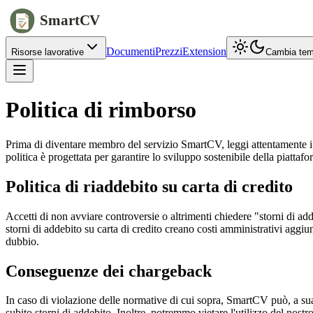
SmartCV
Documenti
Prezzi
Extension
Risorse lavorative
Cambia te
Politica di rimborso
Prima di diventare membro del servizio SmartCV, leggi attentamente i te
politica è progettata per garantire lo sviluppo sostenibile della piattaf
Politica di riaddebito su carta di credito
Accetti di non avviare controversie o altrimenti chiedere "storni di adde
storni di addebito su carta di credito creano costi amministrativi aggiunt
dubbio.
Conseguenze dei chargeback
In caso di violazione delle normative di cui sopra, SmartCV può, a sua e
subito storni di addebito. Inoltre, potremmo vietare l'utilizzo del nostr