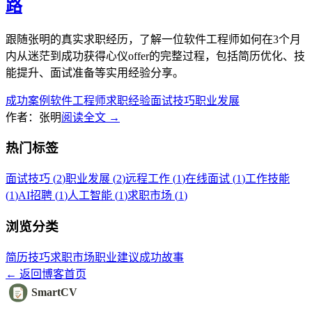
路
跟随张明的真实求职经历，了解一位软件工程师如何在3个月
内从迷茫到成功获得心仪offer的完整过程，包括简历优化、技
能提升、面试准备等实用经验分享。
成功案例
软件工程师
求职经验
面试技巧
职业发展
作者：张明
阅读全文
→
热门标签
面试技巧
(
2
)
职业发展
(
2
)
远程工作
(
1
)
在线面试
(
1
)
工作技能
(
1
)
AI招聘
(
1
)
人工智能
(
1
)
求职市场
(
1
)
浏览分类
简历技巧
求职市场
职业建议
成功故事
←
返回博客首页
SmartCV