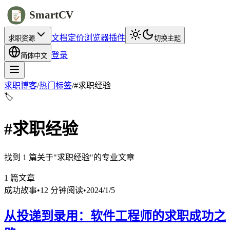
SmartCV
文档
定价
浏览器插件
求职资源
切换主题
登录
简体中文
求职博客
/
热门标签
/
#
求职经验
🏷️
#
求职经验
找到 1 篇关于"求职经验"的专业文章
1
篇文章
成功故事
•
12 分钟阅读
•
2024/1/5
从投递到录用：软件工程师的求职成功之