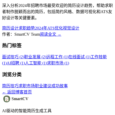
深入分析2024年招聘市场最受欢迎的简历设计趋势，帮助求职
者制作脱颖而出的简历，包括简约风格、数据可视化和ATS友
好设计等关键要素。
简历设计
求职趋势
2024年
ATS优化
视觉设计
作者：SmartCV Team
阅读全文
→
热门标签
面试技巧
(
2
)
职业发展
(
2
)
远程工作
(
1
)
在线面试
(
1
)
工作技能
(
1
)
AI招聘
(
1
)
人工智能
(
1
)
求职市场
(
1
)
浏览分类
简历技巧
求职市场
职业建议
成功故事
←
返回博客首页
SmartCV
AI驱动的智能简历生成工具